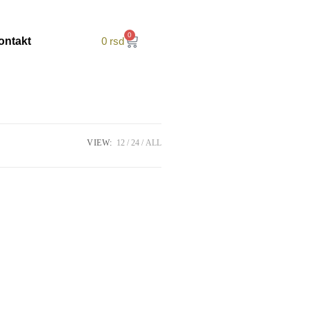
0
ontakt
0
rsd
VIEW:
12
24
ALL