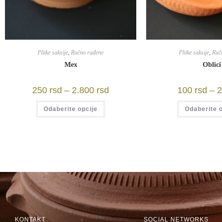
Plitke saksije
,
Ručno rađene
Plitke saksije
,
Ruč
Mex
Oblici
250
rsd
–
2.800
rsd
100
rsd
–
Odaberite opcije
Odaberite o
KONTAKT
SOCIAL NETWORKS