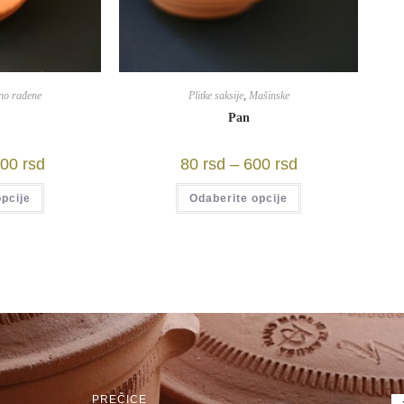
no rađene
Plitke saksije
,
Mašinske
Pan
200
rsd
80
rsd
–
600
rsd
pcije
Odaberite opcije
PREČICE